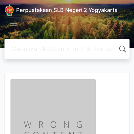
Perpustakaan SLB Negeri 2 Yogyakarta