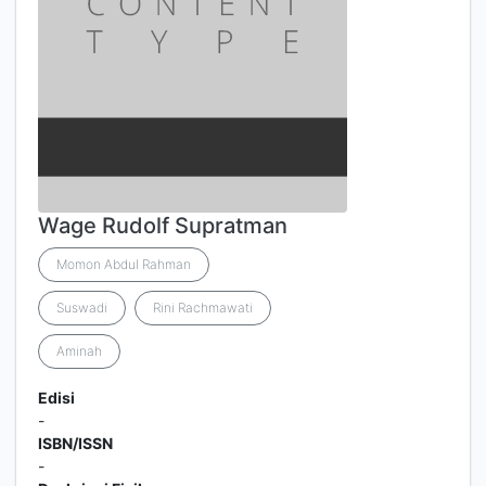
Wage Rudolf Supratman
Momon Abdul Rahman
Suswadi
Rini Rachmawati
Aminah
Edisi
-
ISBN/ISSN
-