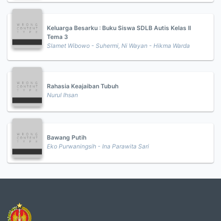
Keluarga Besarku : Buku Siswa SDLB Autis Kelas II
Tema 3
Slamet Wibowo - Suhermi, Ni Wayan - Hikma Warda
Rahasia Keajaiban Tubuh
Nurul Ihsan
Bawang Putih
Eko Purwaningsih - Ina Parawita Sari