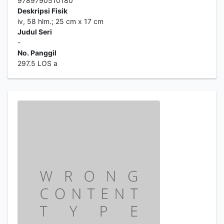
9789790510180
Deskripsi Fisik
iv, 58 hlm.; 25 cm x 17 cm
Judul Seri
-
No. Panggil
297.5 LOS a