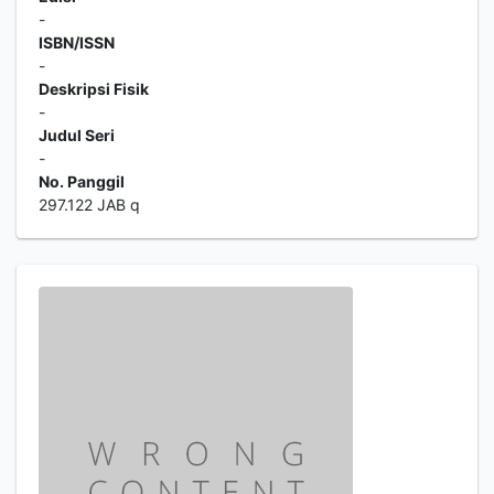
-
ISBN/ISSN
-
Deskripsi Fisik
-
Judul Seri
-
No. Panggil
297.122 JAB q