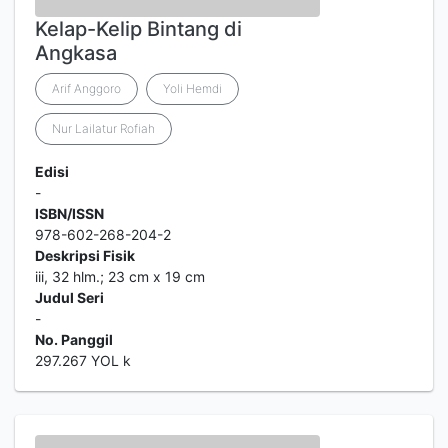
Kelap-Kelip Bintang di
Angkasa
Arif Anggoro
Yoli Hemdi
Nur Lailatur Rofiah
Edisi
-
ISBN/ISSN
978-602-268-204-2
Deskripsi Fisik
iii, 32 hlm.; 23 cm x 19 cm
Judul Seri
-
No. Panggil
297.267 YOL k