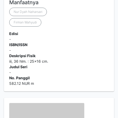
Manfaatnya
Nur Dyah Naharsari
Firman Wahyudi
Edisi
-
ISBN/ISSN
-
Deskripsi Fisik
iii, 36 hlm. : 25x16 cm.
Judul Seri
-
No. Panggil
582.12 NUR m