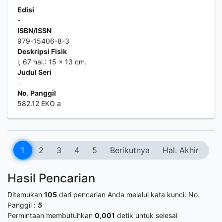
Edisi
-
ISBN/ISSN
979-15406-8-3
Deskripsi Fisik
i, 67 hal.: 15 x 13 cm.
Judul Seri
-
No. Panggil
582.12 EKO a
1
2
3
4
5
Berikutnya
Hal. Akhir
Hasil Pencarian
Ditemukan
105
dari pencarian Anda melalui kata kunci:
No.
Panggil :
5
Permintaan membutuhkan
0,001
detik untuk selesai