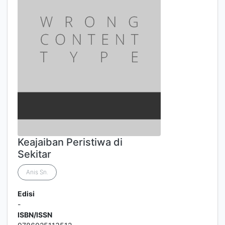
Keajaiban Peristiwa di
Sekitar
Anis Sn.
Edisi
-
ISBN/ISSN