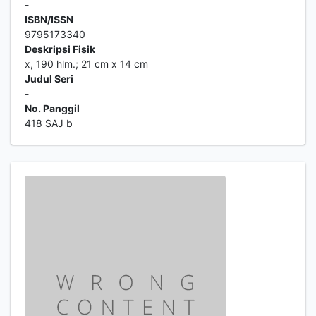
-
ISBN/ISSN
9795173340
Deskripsi Fisik
x, 190 hlm.; 21 cm x 14 cm
Judul Seri
-
No. Panggil
418 SAJ b