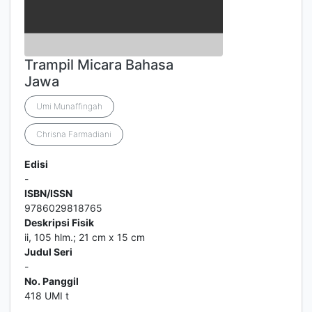
Trampil Micara Bahasa
Jawa
Umi Munaffingah
Chrisna Farmadiani
Edisi
-
ISBN/ISSN
9786029818765
Deskripsi Fisik
ii, 105 hlm.; 21 cm x 15 cm
Judul Seri
-
No. Panggil
418 UMI t