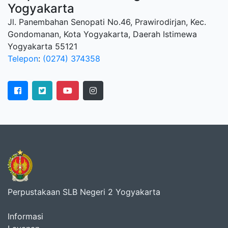
Yogyakarta
Jl. Panembahan Senopati No.46, Prawirodirjan, Kec.
Gondomanan, Kota Yogyakarta, Daerah Istimewa
Yogyakarta 55121
Telepon
:
(0274) 374358
Perpustakaan SLB Negeri 2 Yogyakarta
Informasi