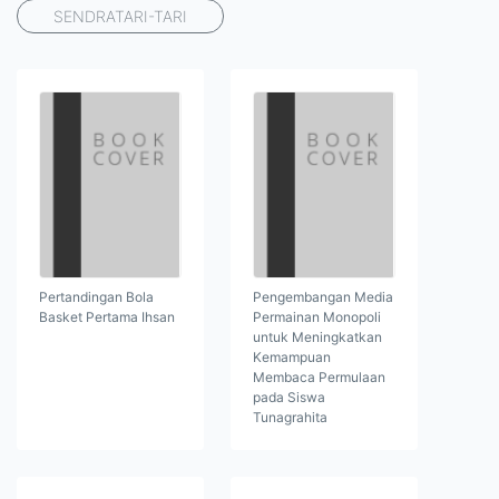
SENDRATARI-TARI
Pertandingan Bola
Pengembangan Media
Basket Pertama Ihsan
Permainan Monopoli
untuk Meningkatkan
Kemampuan
Membaca Permulaan
pada Siswa
Tunagrahita