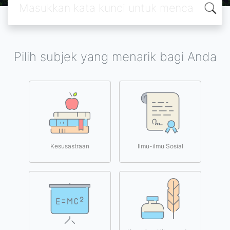
Pilih subjek yang menarik bagi Anda
Kesusastraan
Ilmu-ilmu Sosial