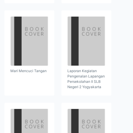
Mari Mencuci Tangan
Laporan Kegiatan
Pengenalan Lapangan
Persekolahan II SLB
Negeri 2 Yogyakarta