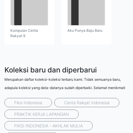
Kumpulan Cerita
Aku Punya Baju Baru
Rakyat 9
Koleksi baru dan diperbarui
Merupakan daftar koleksi-koleksi terbaru kami. Tidak semuanya baru,
adapula koleksi yang data-datanya sudah diperbaiki. Selamat menikmati
Fiksi Indonesia
Cerita Rakyat Indonesia
PRAKTIK KERJA LAPANGAN
FIKSI INDONESIA - AKHLAK MULIA