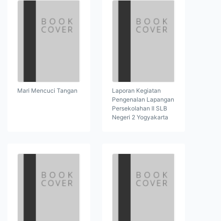
Mari Mencuci Tangan
Laporan Kegiatan
Pengenalan Lapangan
Persekolahan II SLB
Negeri 2 Yogyakarta