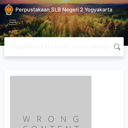
Perpustakaan SLB Negeri 2 Yogyakarta