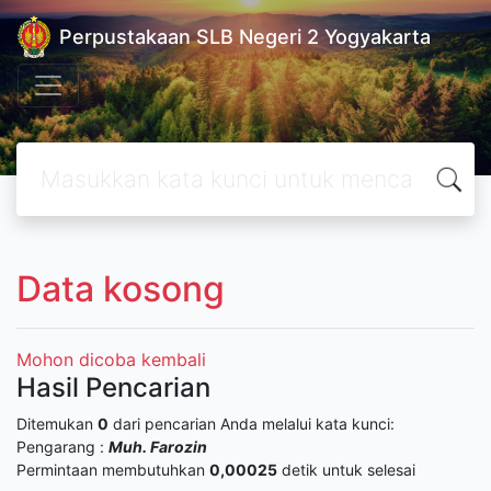
Perpustakaan SLB Negeri 2 Yogyakarta
Data kosong
Mohon dicoba kembali
Hasil Pencarian
Ditemukan
0
dari pencarian Anda melalui kata kunci:
Pengarang :
Muh. Farozin
Permintaan membutuhkan
0,00025
detik untuk selesai