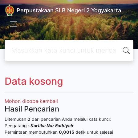
Perpustakaan SLB Negeri 2 Yogyakarta
Data kosong
Mohon dicoba kembali
Hasil Pencarian
Ditemukan
0
dari pencarian Anda melalui kata kunci:
Pengarang :
Kartika Nur Fathiyah
Permintaan membutuhkan
0,0015
detik untuk selesai