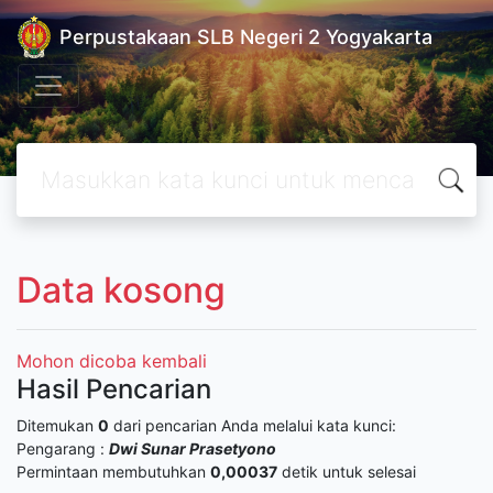
Perpustakaan SLB Negeri 2 Yogyakarta
Data kosong
Mohon dicoba kembali
Hasil Pencarian
Ditemukan
0
dari pencarian Anda melalui kata kunci:
Pengarang :
Dwi Sunar Prasetyono
Permintaan membutuhkan
0,00037
detik untuk selesai