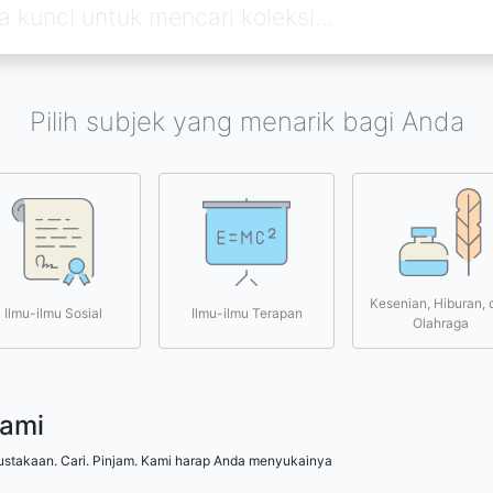
Pilih subjek yang menarik bagi Anda
Kesenian, Hiburan, 
Ilmu-ilmu Sosial
Ilmu-ilmu Terapan
Olahraga
kami
ustakaan. Cari. Pinjam. Kami harap Anda menyukainya