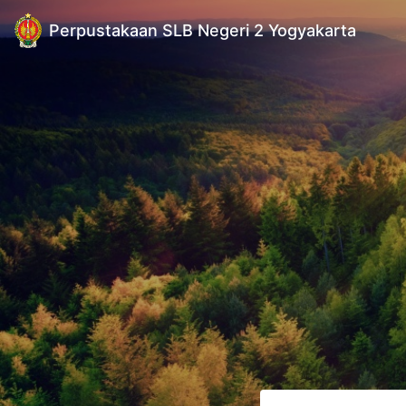
Perpustakaan SLB Negeri 2 Yogyakarta