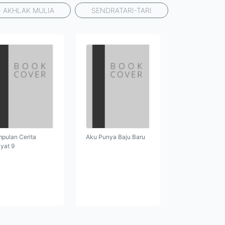
 - AKHLAK MULIA
SENDRATARI-TARI
pulan Cerita
Aku Punya Baju Baru
yat 9