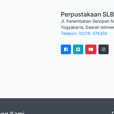
Perpustakaan SLB
Jl. Panembahan Senopati N
Yogyakarta, Daerah Istime
Telepon
:
(0274) 374358
ang Kami