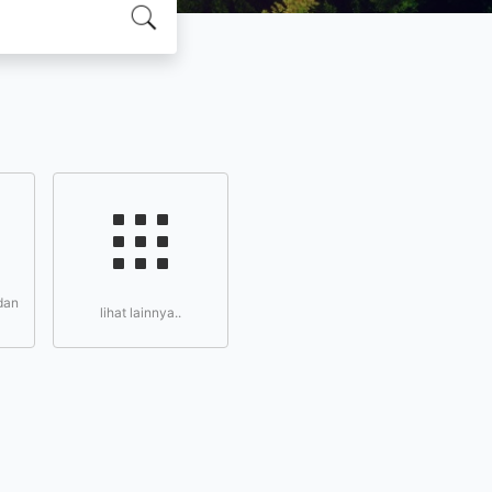
dan
lihat lainnya..