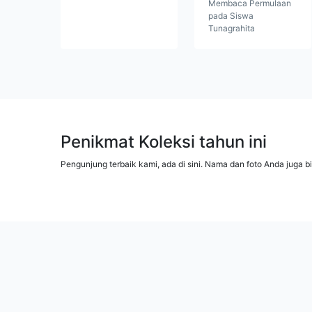
Membaca Permulaan
pada Siswa
Tunagrahita
Penikmat Koleksi tahun ini
Pengunjung terbaik kami, ada di sini. Nama dan foto Anda juga b