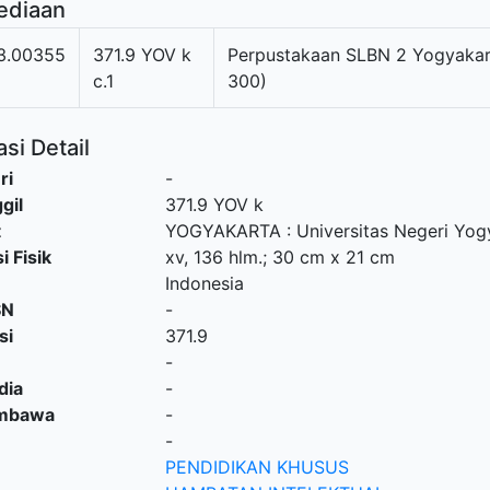
ediaan
3.00355
371.9 YOV k
Perpustakaan SLBN 2 Yogyakar
c.1
300)
si Detail
ri
-
gil
371.9 YOV k
t
YOGYAKARTA
:
Universitas Negeri Yog
i Fisik
xv, 136 hlm.; 30 cm x 21 cm
Indonesia
SN
-
si
371.9
-
dia
-
embawa
-
-
PENDIDIKAN KHUSUS