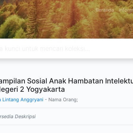
Beranda
Inform
ampilan Sosial Anak Hambatan Intelekt
egeri 2 Yogyakarta
a Lintang Anggryani
- Nama Orang;
rsedia Deskripsi