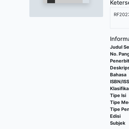
Keters
RF202
Informa
Judul Se
No. Pang
Penerbi
Deskrips
Bahasa
ISBN/IS
Klasifika
Tipe Isi
Tipe Me
Tipe P
Edisi
Subjek