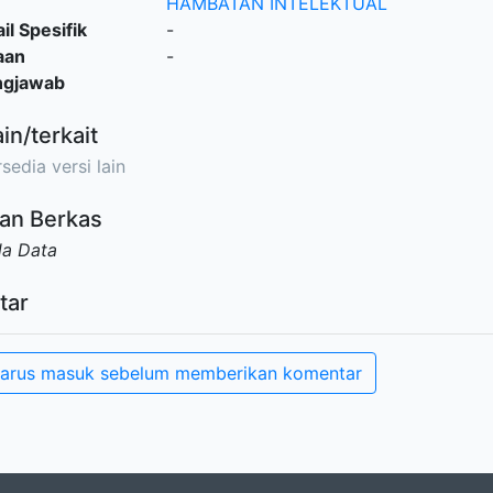
HAMBATAN INTELEKTUAL
il Spesifik
-
aan
-
ngjawab
ain/terkait
sedia versi lain
an Berkas
da Data
tar
arus masuk sebelum memberikan komentar