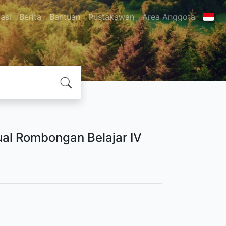
asi
Berita
Bantuan
Pustakawan
Area Anggota
ual Rombongan Belajar IV