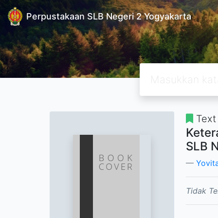
Perpustakaan SLB Negeri 2 Yogyakarta
Text
Keter
SLB N
Yovit
Tidak Te