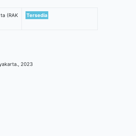
ta (RAK
Tersedia
yakarta
.,
2023