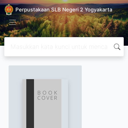
Perpustakaan SLB Negeri 2 Yogyakarta