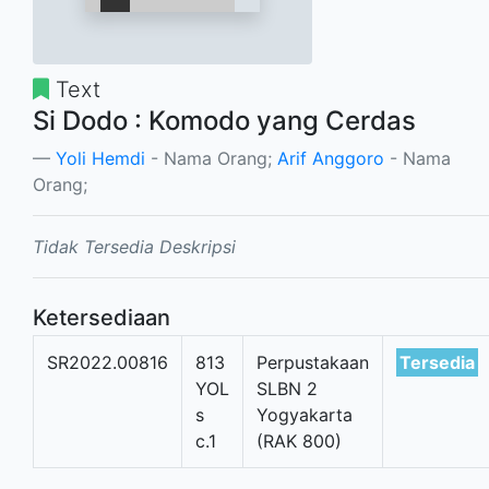
Text
Si Dodo : Komodo yang Cerdas
Yoli Hemdi
- Nama Orang;
Arif Anggoro
- Nama
Orang;
Tidak Tersedia Deskripsi
Ketersediaan
SR2022.00816
813
Perpustakaan
Tersedia
YOL
SLBN 2
s
Yogyakarta
c.1
(RAK 800)