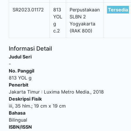
SR2023.01172
813
Perpustakaan
Tersedia
YOL
SLBN 2
g
Yogyakarta
c.2
(RAK 800)
Informasi Detail
Judul Seri
-
No. Panggil
813 YOL g
Penerbit
Jakarta Timur
:
Luxima Metro Media
.,
2018
Deskripsi Fisik
iii, 35 hlm.; 19 cm x 19 cm
Bahasa
Bilingual
ISBN/ISSN