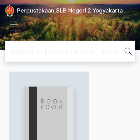
Perpustakaan SLB Negeri 2 Yogyakarta