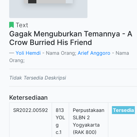
Text
Gagak Menguburkan Temannya - A
Crow Burried His Friend
Yoli Hemdi
- Nama Orang;
Arief Anggoro
- Nama
Orang;
Tidak Tersedia Deskripsi
Ketersediaan
SR2022.00592
813
Perpustakaan
Tersedia
YOL
SLBN 2
g
Yogyakarta
c.1
(RAK 800)