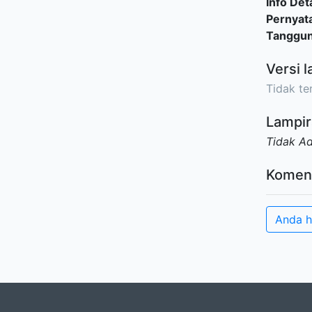
Info Deta
Pernyat
Tanggu
Versi l
Tidak ter
Lampir
Tidak A
Komen
Anda h