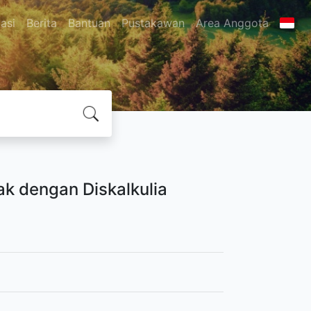
asi
Berita
Bantuan
Pustakawan
Area Anggota
k dengan Diskalkulia