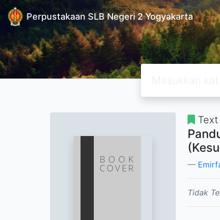
Perpustakaan SLB Negeri 2 Yogyakarta
Text
Pandu
(Kesu
Emirf
Tidak Te