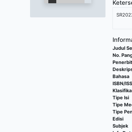
Keters
SR202
Informa
Judul Se
No. Pang
Penerbi
Deskrips
Bahasa
ISBN/IS
Klasifika
Tipe Isi
Tipe Me
Tipe P
Edisi
Subjek