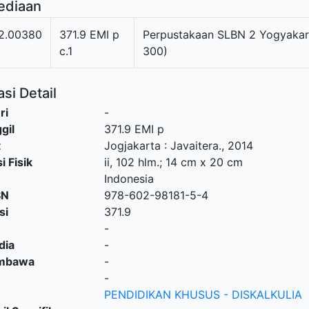
ediaan
2.00380
371.9 EMI p
Perpustakaan SLBN 2 Yogyakar
c.1
300)
si Detail
ri
-
gil
371.9 EMI p
t
Jogjakarta
:
Javaitera
.,
2014
i Fisik
ii, 102 hlm.; 14 cm x 20 cm
Indonesia
SN
978-602-98181-5-4
si
371.9
-
dia
-
embawa
-
-
PENDIDIKAN KHUSUS - DISKALKULIA