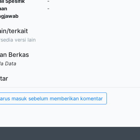
il Spesifik
-
aan
-
ngjawab
ain/terkait
sedia versi lain
an Berkas
da Data
tar
arus masuk sebelum memberikan komentar