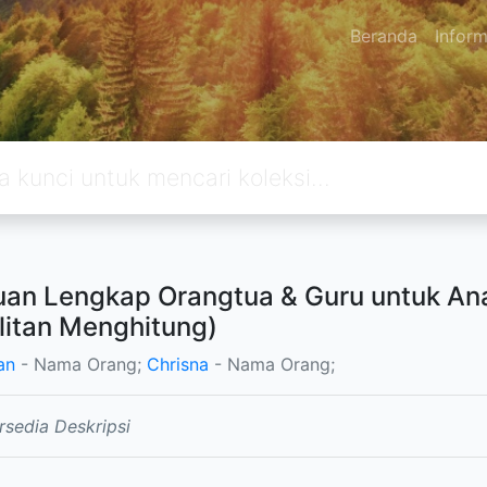
Beranda
Inform
an Lengkap Orangtua & Guru untuk Ana
litan Menghitung)
an
- Nama Orang;
Chrisna
- Nama Orang;
rsedia Deskripsi