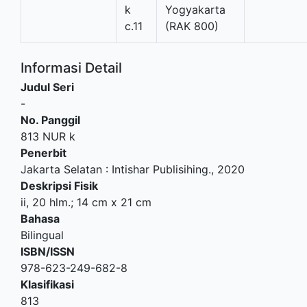
k
Yogyakarta
c.11
(RAK 800)
Informasi Detail
Judul Seri
-
No. Panggil
813 NUR k
Penerbit
Jakarta Selatan
:
Intishar Publisihing
.,
2020
Deskripsi Fisik
ii, 20 hlm.; 14 cm x 21 cm
Bahasa
Bilingual
ISBN/ISSN
978-623-249-682-8
Klasifikasi
813