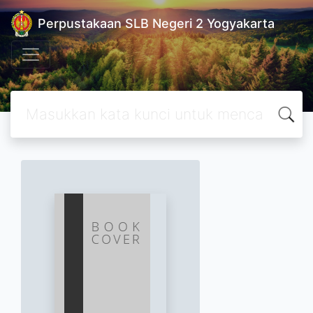
Perpustakaan SLB Negeri 2 Yogyakarta