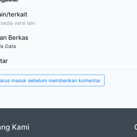
ain/terkait
sedia versi lain
an Berkas
da Data
tar
arus masuk sebelum memberikan komentar
ang Kami