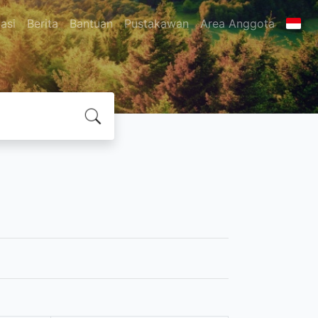
asi
Berita
Bantuan
Pustakawan
Area Anggota