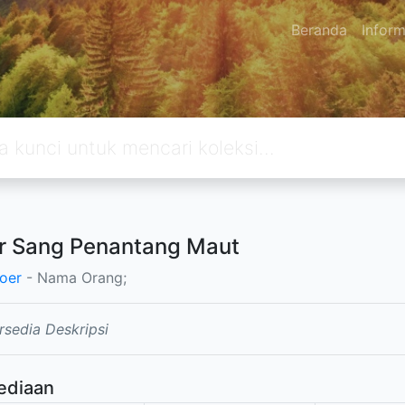
Beranda
Inform
r Sang Penantang Maut
oer
- Nama Orang;
rsedia Deskripsi
ediaan