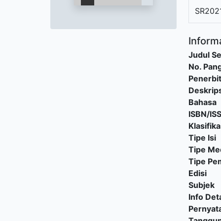
SR202
Informa
Judul Se
No. Pang
Penerbi
Deskrips
Bahasa
ISBN/IS
Klasifika
Tipe Isi
Tipe Me
Tipe P
Edisi
Subjek
Info Deta
Pernyat
Tanggu