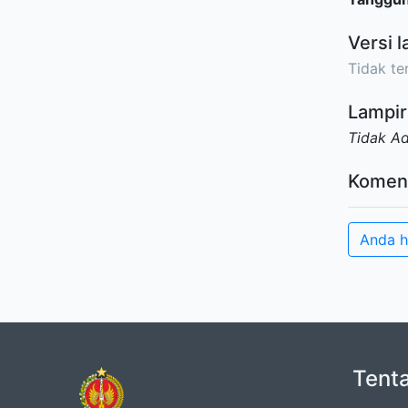
Versi l
Tidak ter
Lampir
Tidak A
Komen
Anda h
Tent