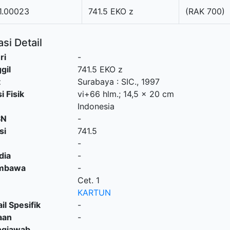
1.00023
741.5 EKO z
(RAK 700)
si Detail
ri
-
gil
741.5 EKO z
t
Surabaya
:
SIC
.,
1997
i Fisik
vi+66 hlm.; 14,5 x 20 cm
Indonesia
SN
-
si
741.5
-
dia
-
embawa
-
Cet. 1
KARTUN
il Spesifik
-
aan
-
ngjawab