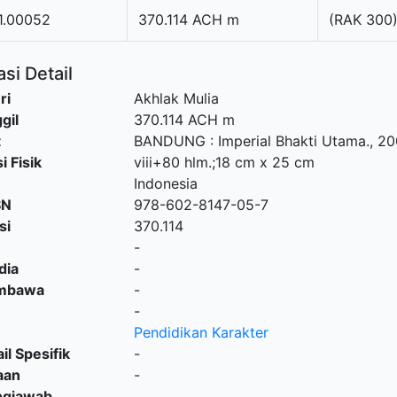
1.00052
370.114 ACH m
(RAK 300
si Detail
ri
Akhlak Mulia
gil
370.114 ACH m
t
BANDUNG
:
Imperial Bhakti Utama
.,
20
i Fisik
viii+80 hlm.;18 cm x 25 cm
Indonesia
SN
978-602-8147-05-7
si
370.114
-
dia
-
embawa
-
-
Pendidikan Karakter
il Spesifik
-
aan
-
ngjawab