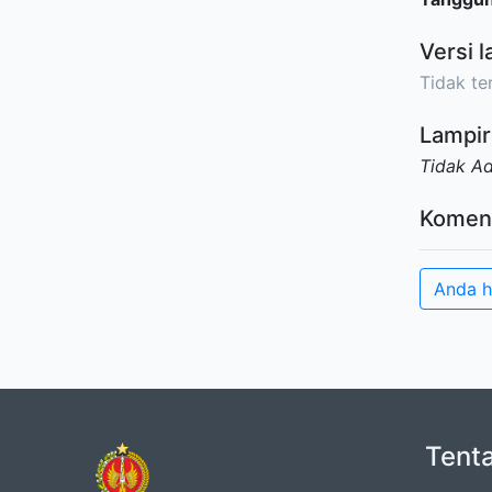
Versi l
Tidak ter
Lampir
Tidak A
Komen
Anda h
Tent