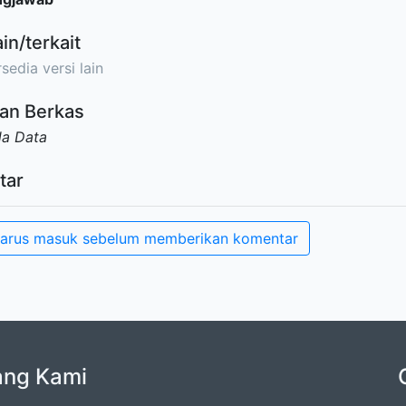
ain/terkait
sedia versi lain
an Berkas
da Data
tar
arus masuk sebelum memberikan komentar
ang Kami