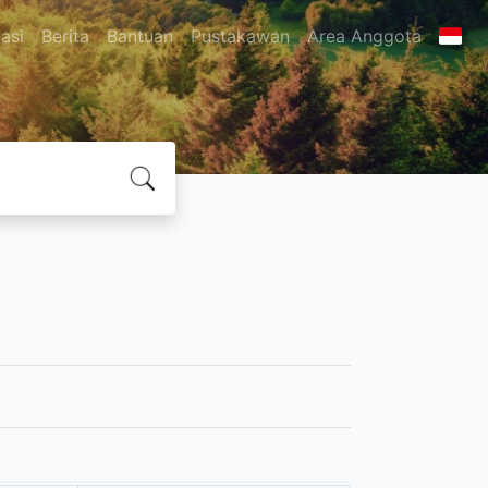
asi
Berita
Bantuan
Pustakawan
Area Anggota