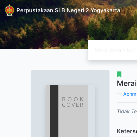
Perpustakaan SLB Negeri 2 Yogyakarta
Merai
Achm
Tidak Te
Keters