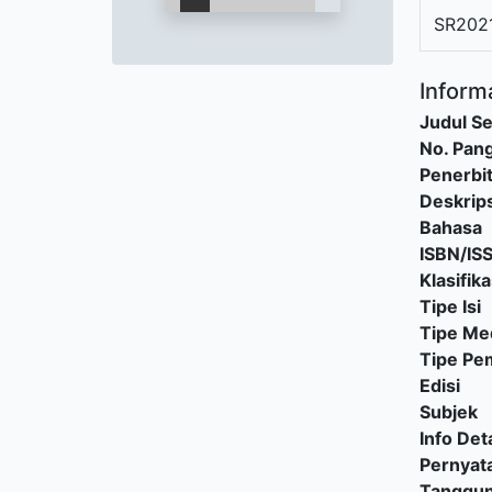
SR202
Informa
Judul Se
No. Pang
Penerbi
Deskrips
Bahasa
ISBN/IS
Klasifika
Tipe Isi
Tipe Me
Tipe P
Edisi
Subjek
Info Deta
Pernyat
Tanggu