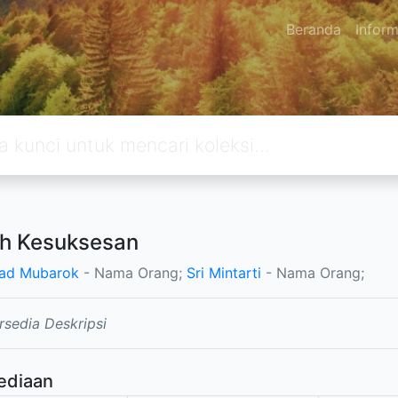
Beranda
Inform
h Kesuksesan
ad Mubarok
- Nama Orang;
Sri Mintarti
- Nama Orang;
rsedia Deskripsi
ediaan