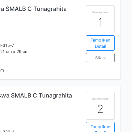
wa SMALB C Tunagrahita
Ketersediaan
1
Tampilkan
8-315-7
Detail
.; 21 cm x 29 cm
Sitasi
 m
swa SMALB C Tunagrahita
Ketersediaan
2
Tampilkan
8-320-1