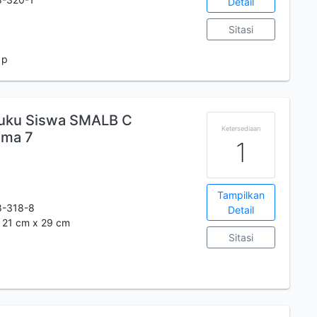
Detail
Sitasi
 p
Buku Siswa SMALB C
Ketersediaan
ema 7
1
Tampilkan
8-318-8
Detail
; 21 cm x 29 cm
Sitasi