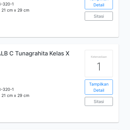
8-320-1
Detail
.; 21 cm x 29 cm
Sitasi
LB C Tunagrahita Kelas X
Ketersediaan
1
Tampilkan
8-320-1
Detail
.; 21 cm x 29 cm
Sitasi