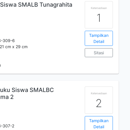
 Siswa SMALB Tunagrahita
Ketersediaan
1
Tampilkan
8-309-6
Detail
.; 21 cm x 29 cm
Sitasi
s
 Buku Siswa SMALBC
Ketersediaan
ema 2
2
Tampilkan
8-307-2
Detail