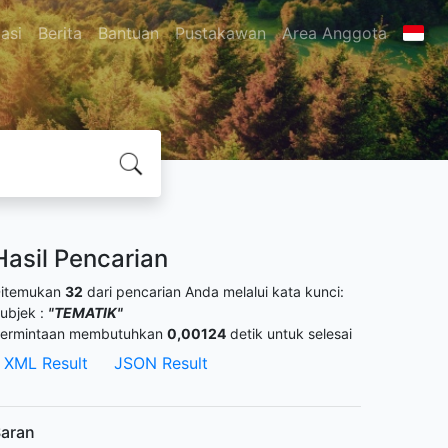
asi
Berita
Bantuan
Pustakawan
Area Anggota
Hasil Pencarian
itemukan
32
dari pencarian Anda melalui kata kunci:
ubjek :
"TEMATIK"
ermintaan membutuhkan
0,00124
detik untuk selesai
XML Result
JSON Result
aran