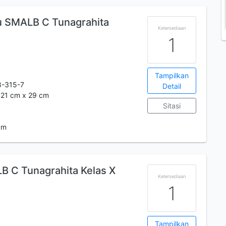
u SMALB C Tunagrahita
Ketersediaan
1
Tampilkan
8-315-7
Detail
.; 21 cm x 29 cm
Sitasi
 m
B C Tunagrahita Kelas X
Ketersediaan
1
Tampilkan