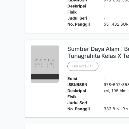
Deskripsi
-
Fisik
Judul Seri
-
No. Panggil
551.432 SUR
Sumber Daya Alam : 
Tunagrahita Kelas X T
Nur Rimawati
Edisi
-
ISBN/ISSN
978-602-35
Deskripsi
xvi, 195 hlm.
Fisik
Judul Seri
-
No. Panggil
333.8 NUR s