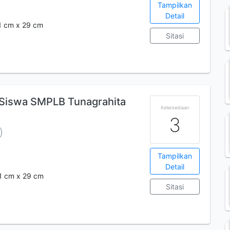
Tampilkan
Detail
21 cm x 29 cm
Sitasi
 Siswa SMPLB Tunagrahita
Ketersediaan
3
Tampilkan
Detail
 21 cm x 29 cm
Sitasi