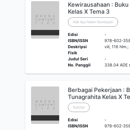
Kewirausahaan : Buku
Kelas X Tema 3
Ade Ayu Niken Novitasari
Edisi
-
ISBN/ISSN
978-602-35
Deskripsi
viii, 116 hlm
Fisik
Judul Seri
-
No. Panggil
338.04 ADE 
Berbagai Pekerjaan :
Tunagrahita Kelas X T
Sukotjo
Edisi
-
ISBN/ISSN
978-602-35