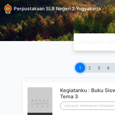
Perpustakaan SLB Negeri 2 Yogyakarta
1
2
3
4
Kegiatanku : Buku Sis
Tema 3
Indonesia. Kementerian Pendidika