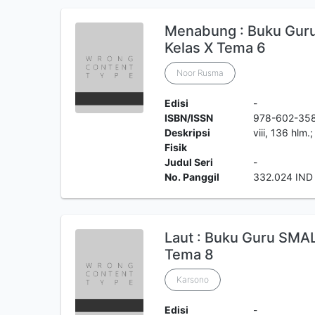
Menabung : Buku Gur
Kelas X Tema 6
Noor Rusma
Edisi
-
ISBN/ISSN
978-602-35
Deskripsi
viii, 136 hlm
Fisik
Judul Seri
-
No. Panggil
332.024 IND
Laut : Buku Guru SMAL
Tema 8
Karsono
Edisi
-