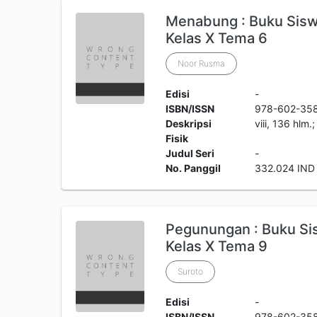
Menabung : Buku Sis
Kelas X Tema 6
Noor Rusma
Edisi
-
ISBN/ISSN
978-602-35
Deskripsi
viii, 136 hlm
Fisik
Judul Seri
-
No. Panggil
332.024 IND
Pegunungan : Buku Si
Kelas X Tema 9
Suroto
Edisi
-
ISBN/ISSN
978-602-35