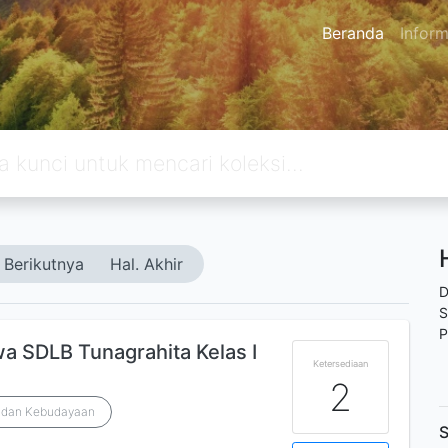
Beranda
Inform
Berikutnya
Hal. Akhir
D
S
P
wa SDLB Tunagrahita Kelas I
Ketersediaan
2
n dan Kebudayaan
S