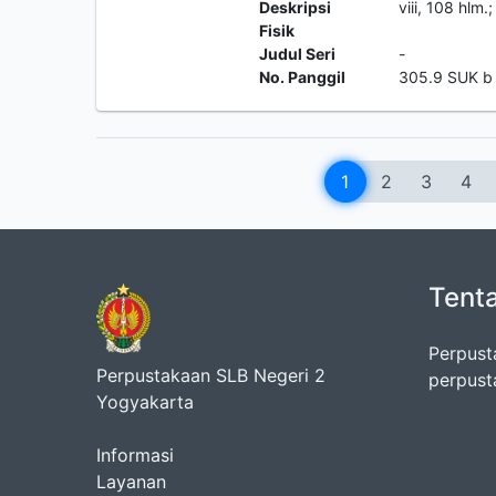
Deskripsi
viii, 108 hlm
Fisik
Judul Seri
-
No. Panggil
305.9 SUK b
1
2
3
4
Tent
Perpust
Perpustakaan SLB Negeri 2
perpust
Yogyakarta
Informasi
Layanan