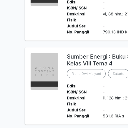
Edisi
-
ISBN/ISSN
-
Deskripsi
vi, 88 hlm.; 
Fisik
Judul Seri
-
No. Panggil
790.13 IND k
Sumber Energi : Buku
Kelas VIII Tema 4
Riana Dwi Mulyani
Sutarto
Edisi
-
ISBN/ISSN
-
Deskripsi
ii, 128 hlm.;
Fisik
Judul Seri
-
No. Panggil
531.6 RIA s